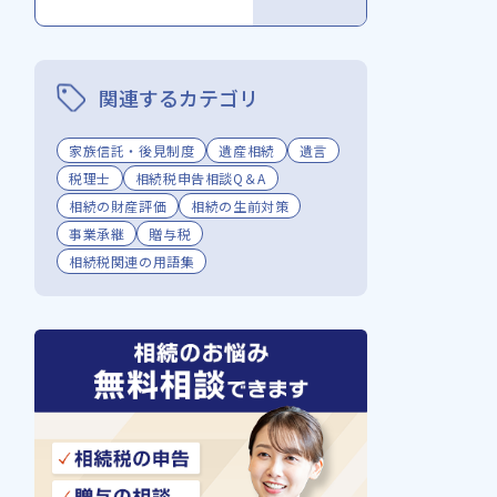
関連するカテゴリ
家族信託・後見制度
遺産相続
遺言
税理士
相続税申告相談Q＆A
相続の財産評価
相続の生前対策
事業承継
贈与税
相続税関連の用語集