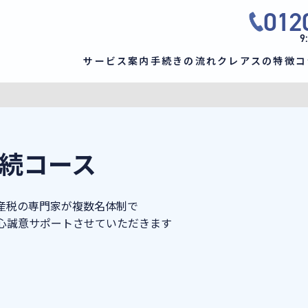
012
9
サービス案内
手続きの流れ
クレアスの特徴
コ
続コース
産税の専門家が複数名体制で
心誠意サポートさせていただきます