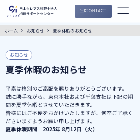
日本クレアス税理士法人
CONTACT
相続サポートセンター
ホーム
お知らせ
夏季休暇のお知らせ
0120-55-4145
CONTACT
9:00 ~ 18:30
（平日・土曜日）
お知らせ
サービス案内
夏季休暇のお知らせ
手続きの流れ
平素は格別のご高配を賜りありがとうございます。
誠に勝手ながら、東京本社および千葉支社は下記の期
クレアスの特徴
間を夏季休暇とさせていただきます。
皆様にはご不便をおかけいたしますが、何卒ご了承く
コラム
ださいますようお願い申し上げます。
夏季休暇期間 2025年 8月12日（火）
セミナー