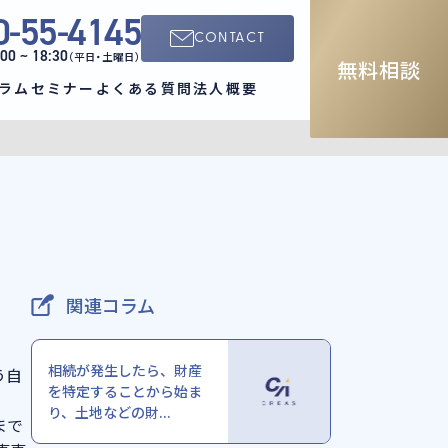
0-55-4145
CONTACT
:00 ~ 18:30
（平日・土曜日）
無料相談
ラム
セミナー
よくある質問
法人概要
関連コラム
相続が発生したら、財産
う自
を特定することから始ま
り、土地などの財...
まで