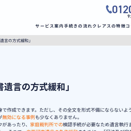
012
9
サービス案内
手続きの流れ
クレアスの特徴
コ
遺言の方式緩和」
書遺言の方式緩和」
身で作成できます。ただし、その全文を形式不備にならないよ
が
無効になる事例
も少なくありません。
クがあったり、
家庭裁判所での
検認
手続が必要なため遺言執行