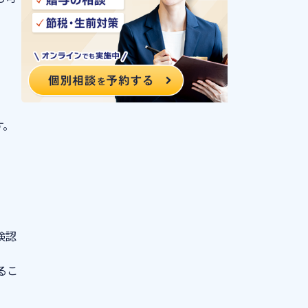
す。
検認
るこ