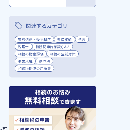
関連するカテゴリ
家族信託・後見制度
遺産相続
遺言
税理士
相続税申告相談Q＆A
相続の財産評価
相続の生前対策
事業承継
贈与税
相続税関連の用語集
も可