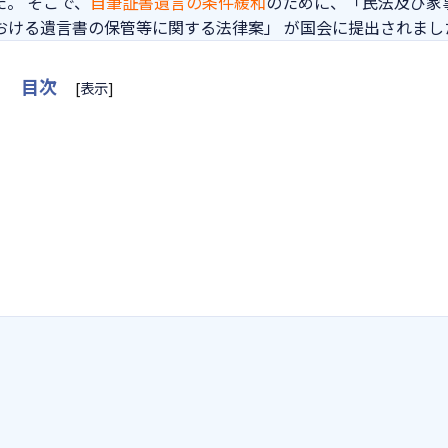
。 そこで、
自筆証書遺
言の条件緩和
のために、「民法及び家
おける遺言書の保管等に関する法律案」 が国会に提出されまし
目次
[
表示
]