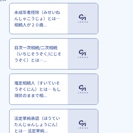
未成年者控除（みせいね
んしゃこうじょ）とは―
相続人が２０歳...
目次一次相続/二次相続
（いちじそうぞく/にじそ
うぞく）とは―...
推定相続人（すいていそ
うぞくにん）とは― もし
現状のままで相...
法定単純承認（ほうてい
たんじゅんしょうにん）
とは― 法定単純...