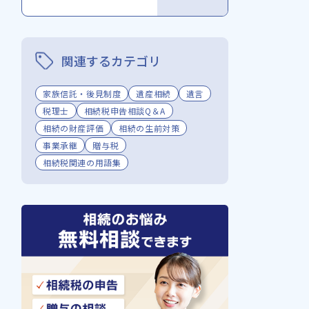
関連するカテゴリ
家族信託・後見制度
遺産相続
遺言
税理士
相続税申告相談Q＆A
相続の財産評価
相続の生前対策
事業承継
贈与税
相続税関連の用語集