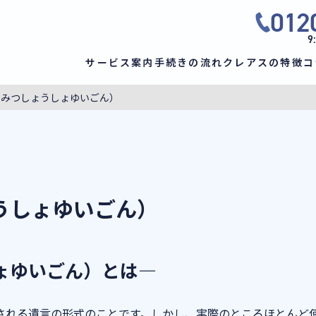
012
9
サービス案内
手続きの流れ
クレアスの特徴
コ
ひみつしょうしょゆいごん）
うしょゆいごん）
ょゆいごん）とは―
される遺言の形式のことです。しかし、実際のところほとんど