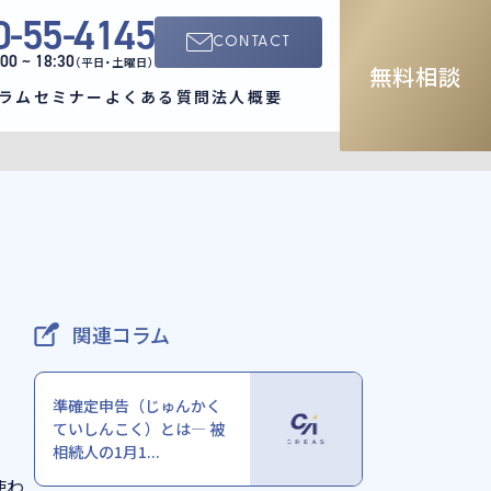
0-55-4145
CONTACT
:00 ~ 18:30
（平日・土曜日）
無料相談
ラム
セミナー
よくある質問
法人概要
関連コラム
準確定申告（じゅんかく
ていしんこく）とは― 被
相続人の1月1...
使わ