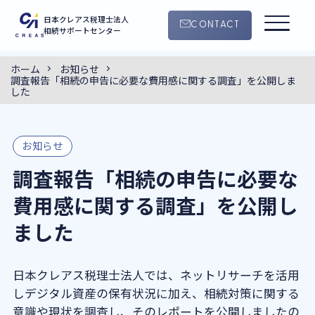
日本クレアス税理士法人
CONTACT
相続サポートセンター
ホーム
お知らせ
0120-55-4145
調査報告「相続の申告に必要な費用感に関する調査」を公開しま
CONTACT
9:00 ~ 18:30
した
（平日・土曜日）
サービス案内
お知らせ
調査報告「相続の申告に必要な
手続きの流れ
費用感に関する調査」を公開し
クレアスの特徴
ました
コラム
日本クレアス税理士法人では、ネットリサーチを活用
しデジタル資産の保有状況に加え、相続対策に関する
セミナー
意識や現状を調査し、そのレポートを公開しましたの