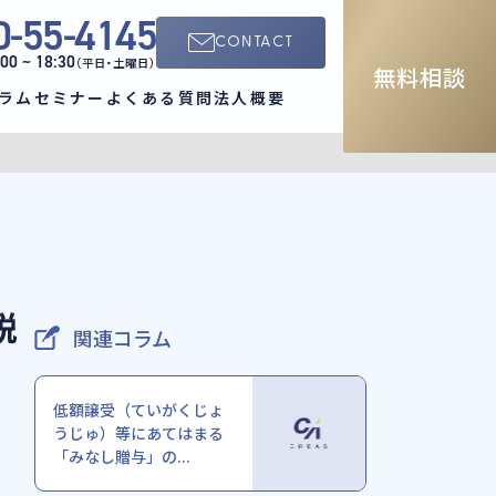
0-55-4145
CONTACT
:00 ~ 18:30
（平日・土曜日）
無料相談
ラム
セミナー
よくある質問
法人概要
説
関連コラム
低額譲受（ていがくじょ
うじゅ）等にあてはまる
「みなし贈与」の...