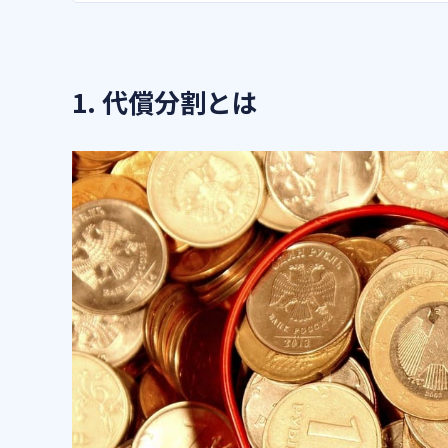
2-4. 不動産の共有を防げる
3. 代償分割の利用時に注意が必要な3つのデ
3-1. 相続財産の評価を巡ってトラブル
1. 代償分割とは
3-2. 代償金を支払えないと利用できない
3-3. 相続税以外の税金が発生する可能
4. 代償分割の利用で発生する2つの税金
4-1. 贈与税
4-2. 所得税
5. 代償分割の利用がおすすめなケース
5-1. 財産を残しながら公平に相続したい
5-2. 代償金を支払える相続人がいる
5-3. 相続財産が不動産しかない
5-4. 事業を承継したい
6. 代償分割を利用して公平に財産を分配しよ