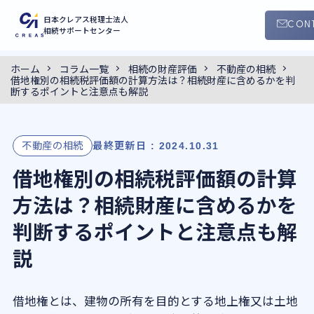
日本クレアス税理士法人
CON
相続サポートセンター
ホーム
コラム一覧
相続の財産評価
不動産の相続
0120-55-4145
借地権別の相続税評価額の計算方法は？相続財産に含めるかを判
9:00 ~ 18:30
断するポイントと注意点も解説
（平日・土曜日）
サービス案内
不動産の相続
最終更新日 : 2024.10.31
借地権別の相続税評価額の計算
手続きの流れ
方法は？相続財産に含めるかを
クレアスの特徴
判断するポイントと注意点も解
説
コラム
借地権とは、建物の所有を目的とする地上権又は土地
セミナー