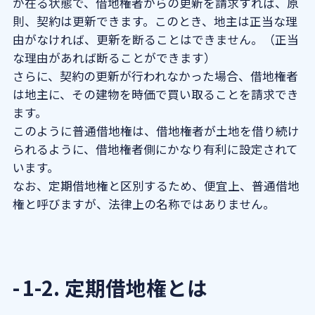
が在る状態で、借地権者からの更新を請求すれば、原
がいるって本当？
則、契約は更新できます。このとき、地主は正当な理
8-2．借地上の建物を貸し出しても
由がなければ、更新を断ることはできません。（正当
いい？
な理由があれば断ることができます）
8-3．底地の所有者が変わったらど
さらに、契約の更新が行われなかった場合、借地権者
うなる？
は地主に、その建物を時価で買い取ることを請求でき
ます。
9．借地権の相続税評価方法は複雑！税理
このように普通借地権は、借地権者が土地を借り続け
士に相談しよう
られるように、借地権者側にかなり有利に設定されて
います。
なお、定期借地権と区別するため、便宜上、普通借地
権と呼びますが、法律上の名称ではありません。
1-2. 定期借地権とは