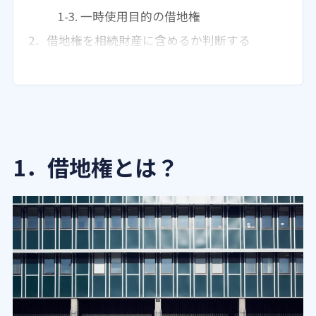
1-3. 一時使用目的の借地権
2．借地権を相続財産に含めるか判断する
2つのポイント
2-1．建物を建てて所有するか否か
2-2．地代を支払うか否か【使用貸
借】
2-3．借地権の取引慣行のある地域
1．借地権とは？
3．普通借地権の相続税評価額の計算
3-1．自用地の評価は“補正”が難し
い
3-2．借地権割合について
3-3．借地権割合のない土地があ
る？
4．定期借地権の相続税評価額の計算