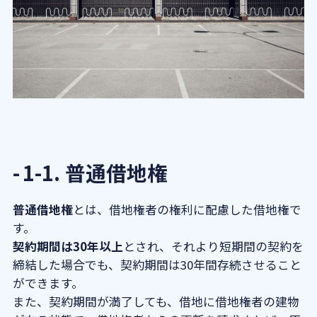
4-1．定期借地権は当時の資料がカ
ギ
5．一時使用目的の借地権の相続税評価額
の計算
6．借地権を相続したときの手続き｜地主
の承諾が必要？
7．借地権を相続する際に注意すべきこと
1-1. 普通借地権
7-1．借地上の建物は名義変更する
7-2．相続後でも地主の承諾が必要
普通借地権
とは、借地権者の権利に配慮した借地権で
な場面がある
す。
7-3．借地権を地主に買い取っても
契約期間は30年以上
とされ、それより短期間の契約を
らうこともできる
締結した場合でも、契約期間は30年間存続させること
8．借地権の相続についてよくある質問
ができます。
また、契約期間が満了しても、借地に借地権者の建物
8-1．借地権の売却や遺贈に承諾料