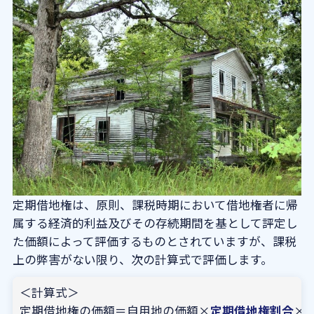
定期借地権は、原則、課税時期において借地権者に帰
属する経済的利益及びその存続期間を基として評定し
た価額によって評価するものとされていますが、課税
上の弊害がない限り、次の計算式で評価します。
＜計算式＞
定期借地権の価額＝自用地の価額×
定期借地権割合
×