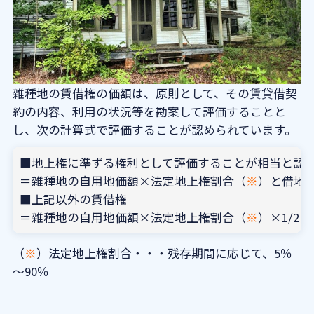
雑種地の賃借権の価額は、原則として、その賃貸借契
約の内容、利用の状況等を勘案して評価することと
し、次の計算式で評価することが認められています。
■地上権に準ずる権利として評価することが相当と認
＝雑種地の自用地価額×法定地上権割合（
※
）と借地
■上記以外の賃借権
＝雑種地の自用地価額×法定地上権割合（
※
）×1/2
（
※
）法定地上権割合・・・残存期間に応じて、5％
～90％