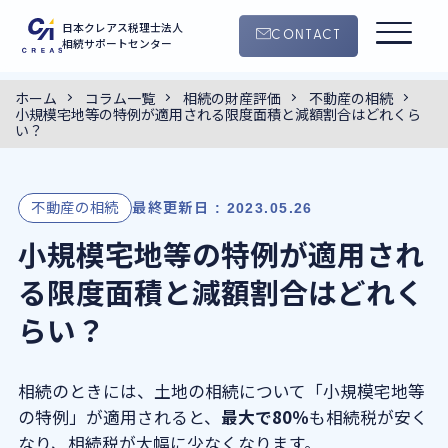
日本クレアス税理士法人
CONTACT
相続サポートセンター
ホーム
コラム一覧
相続の財産評価
不動産の相続
0120-55-4145
小規模宅地等の特例が適用される限度面積と減額割合はどれくら
CONTACT
9:00 ~ 18:30
い？
（平日・土曜日）
サービス案内
不動産の相続
最終更新日 : 2023.05.26
小規模宅地等の特例が適用され
手続きの流れ
る限度面積と減額割合はどれく
クレアスの特徴
らい？
コラム
相続のときには、土地の相続について「小規模宅地等
の特例」が適用されると、
最大で80％
も相続税が安く
セミナー
なり、相続税が大幅に少なくなります。