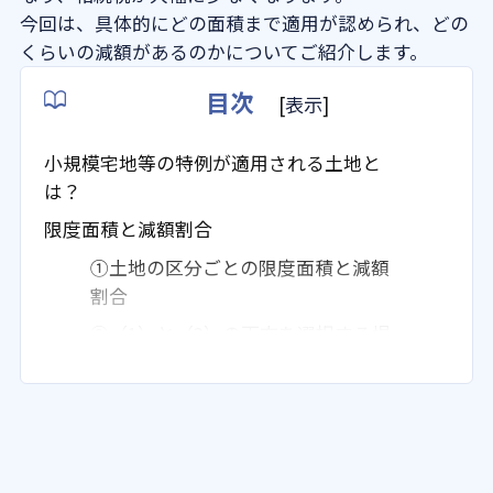
今回は、具体的にどの面積まで適用が認められ、どの
よくある質問
くらいの減額があるのかについてご紹介します。
目次
[
表示
]
法人概要
小規模宅地等の特例が適用される土地と
は？
限度面積と減額割合
①土地の区分ごとの限度面積と減額
割合
②（1）と（3）の両方を選択する場
合
③（2）とそれ以外の土地がある場
合
相続のご相談は、日本クレアス税理