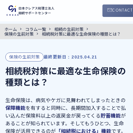
日本クレアス税理士法人
CONTACT
相続サポートセンター
ホーム
コラム一覧
相続の生前対策
0120-55-4145
保険の生前対策
相続税対策に最適な生命保険の種類とは？
C
9:00 ~ 18:30
（平日・土曜日）
保険の生前対策
サービス案内
最終更新日 : 2025.04.21
相続税対策に最適な生命保険の
手続きの流れ
種類とは？
クレアスの特徴
生命保険は、病気やケガに見舞われてしまったときの
保障機能
を有すると同時に、長期間加入することで払
コラム
い込んだ保険料以上の返戻金が戻ってくる
貯蓄機能
が
あることが知られています。そしてもうひとつ、生命
セミナー
保険が活用できるのが
「相続税における」機能
です。