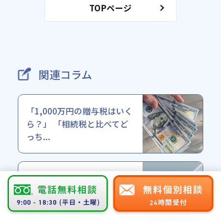
TOPページ
関連コラム
「1,000万円の贈与税はいく
ら？」 「相続税と比べてど
っち...
親や祖父母からの資金援
助、不動産の贈与など、人生
の節目で「贈...