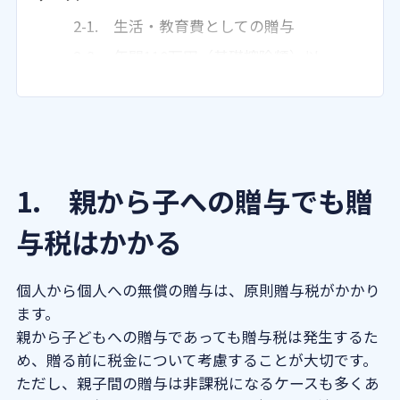
2-1. 生活・教育費としての贈与
2-2. 年間110万円（基礎控除額）以
下の贈与
3. 住宅購入や結婚・子育て・教育資金
は特例を使えばかからない
3-1. 住宅取得等資金贈与の非課税
措置
1. 親から子への贈与でも贈
3-2. 教育資金一括贈与の非課税措
与税はかかる
置
3-3. 結婚・子育て資金一括贈与の
個人から個人への無償の贈与は、原則贈与税がかかり
非課税措置
ます。
4. 相続時精算課税制度を使えば2,500万
親から子どもへの贈与であっても贈与税は発生するた
円まで非課税
め、贈る前に税金について考慮することが大切です。
5. 親子間の贈与で贈与税がかかるケー
ただし、親子間の贈与は非課税になるケースも多くあ