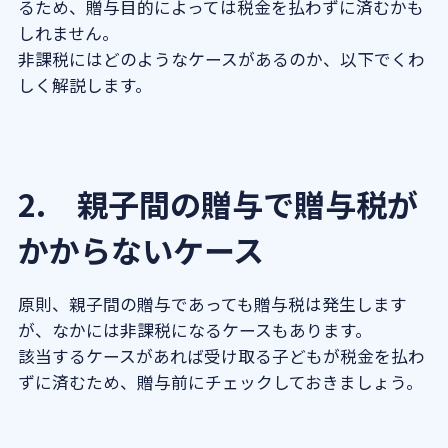
ス
るため、贈与目的によっては税金を払わずに済むかも
しれません。
5-1. 生活・教育費として使ってい
非課税にはどのようなケースがあるのか、以下でくわ
ない
しく解説します。
5-2. 親が保険料を払った生命保険
金を受け取る
5-3. 親が困窮者でない子の借金を
肩代わりする
2. 親子間の贈与で贈与税が
5-4. 困窮者でない子に安価で財産
かからないケース
を譲る
6. 親子間で贈与する場合の注意点
原則、親子間の贈与であっても贈与税は発生します
6-1. 親子間の贈与でもバレる
が、なかには非課税になるケースもあります。
6-2. 贈与契約書を必ず作成する
該当するケースがあれば受け取る子どもが税金を払わ
6-3. 贈与税の申告を怠らない
ずに済むため、贈与前にチェックしておきましょう。
7. 親子間でも贈与税はかかるため注意
が必要！