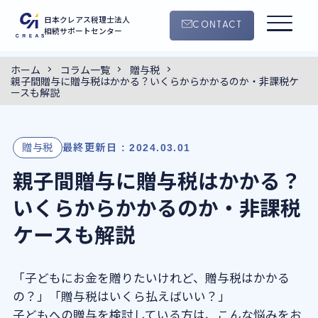
日本クレアス税理士法人
CONTACT
相続サポートセンター
ホーム
コラム一覧
贈与税
0120-55-4145
親子間贈与に贈与税はかかる？いくらからかかるのか・非課税ケ
CONTACT
9:00 ~ 18:30
ースも解説
（平日・土曜日）
サービス案内
贈与税
最終更新日 : 2024.03.01
親子間贈与に贈与税はかかる？
手続きの流れ
いくらからかかるのか・非課税
クレアスの特徴
ケースも解説
コラム
「子どもにお金を贈りたいけれど、贈与税はかかる
の？」「贈与税はいくら払えばいい？」
セミナー
子どもへの贈与を検討している方は、こんな悩みをお