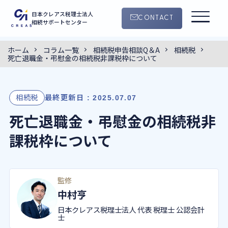
日本クレアス税理士法人
CONTACT
相続サポートセンター
ホーム
コラム一覧
相続税申告相談Q＆A
相続税
0120-55-4145
死亡退職金・弔慰金の相続税非課税枠について
CONTACT
9:00 ~ 18:30
（平日・土曜日）
相続税
サービス案内
最終更新日 : 2025.07.07
死亡退職金・弔慰金の相続税非
手続きの流れ
課税枠について
クレアスの特徴
監修
コラム
中村亨
日本クレアス税理士法人 代表 税理士 公認会計
士
セミナー