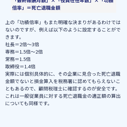
「最終報酬月額」×「役員在任年数」×「功績
倍率」＝死亡退職金額
上の「功績倍率」もまた明確な決まりがあるわけでは
ないのですが、例えば以下のように設定することがで
きます。
社長＝2倍～3倍
専務＝1.5倍～2倍
常務＝1.5倍
取締役＝1.4倍
実際には個別具体的に、その企業に見合った死亡退職
金額でないと損金算入を税務署に認めてもらえないこ
ともあるので、顧問税理士に確認するのが安全です。
これは一般従業員に対する死亡退職金の適正額の算出
についても同様です。